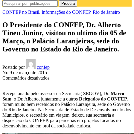
Procura
CONFEP no Brasil
,
Informações do CONFEP
,
Rio de Janeiro
O Presidente do CONFEP, Dr. Alberto
Tineu Junior, visitou no ultimo dia 05 de
Março, o Palácio Laranjeiras, sede do
Governo no Estado do Rio de Janeiro.
Postado por
confep
No 9 de março de 2015
em
Comentários desativados
O
Presidente
Recepcionado pelo assessor da Secretaria( SEGOV), Dr.
Marco
do
Sam
, o Dr. Alberto, juntamente a outros
Delegados do CONFEP
,
CONFEP,
foram muito bem recebidos no Palácio Laranjeira, sede do Governo
Dr.
do Rio de Janeiro. Na Secretaria de Estado de Desenvolvimento dos
Alberto
Municípios, o secretário em viagem, deixou sua secretaria a
Tineu
disposição do CONFEP, para parcerias em projetos focados no
Junior,
desenvolvimento em prol da sociedade carioca.
visitou
no