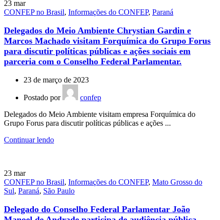
23
mar
CONFEP no Brasil
,
Informações do CONFEP
,
Paraná
Delegados do Meio Ambiente Chrystian Gardin e
Marcos Machado visitam Forquímica do Grupo Forus
para discutir políticas públicas e ações sociais em
parceria com o Conselho Federal Parlamentar.
23 de março de 2023
Postado por
confep
Delegados do Meio Ambiente visitam empresa Forquímica do
Grupo Forus para discutir políticas públicas e ações ...
Continuar lendo
23
mar
CONFEP no Brasil
,
Informações do CONFEP
,
Mato Grosso do
Sul
,
Paraná
,
São Paulo
Delegado do Conselho Federal Parlamentar João
Manoel de Andrade participa de audiência pública