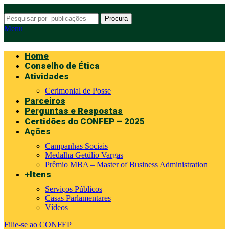
Procura
Menu
Home
Conselho de Ética
Atividades
Cerimonial de Posse
Parceiros
Perguntas e Respostas
Certidões do CONFEP – 2025
Ações
Campanhas Sociais
Medalha Getúlio Vargas
Prêmio MBA – Master of Business Administration
+Itens
Serviços Públicos
Casas Parlamentares
Vídeos
Filie-se ao CONFEP