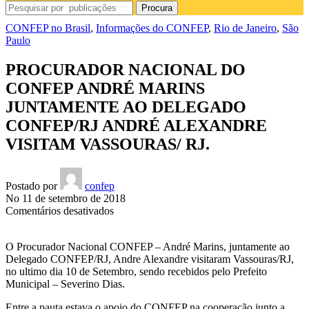
Procura
CONFEP no Brasil
,
Informações do CONFEP
,
Rio de Janeiro
,
São
Paulo
PROCURADOR NACIONAL DO
CONFEP ANDRÉ MARINS
JUNTAMENTE AO DELEGADO
CONFEP/RJ ANDRÉ ALEXANDRE
VISITAM VASSOURAS/ RJ.
Postado por
confep
No 11 de setembro de 2018
em
Comentários desativados
PROCURADOR
NACIONAL
O Procurador Nacional CONFEP – André Marins, juntamente ao
DO
Delegado CONFEP/RJ, Andre Alexandre visitaram Vassouras/RJ,
CONFEP
no ultimo dia 10 de Setembro, sendo recebidos pelo Prefeito
ANDRÉ
Municipal – Severino Dias.
MARINS
JUNTAMENTE
Entre a pauta estava o apoio do CONFEP na cooperação junto a