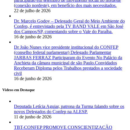
participarão em setembro de movimento social no nordeste
(conexão nordeste), em benefício dos mais necessitados.
22 de julho de 2026
Dr. Marcelo Godoy – Delegado Geral do Meio Ambiente do
Confep, é entrevistado pela TV BAND VALE em São José
dos Campos/SP, comentando sobre o Vale do Paraíba.
16 de junho de 2026
Dr João Nunes vice presidente institucional do CONFEP
(conselho federal parlamentar) Delegado Parlamentar
JARBAS FERRAZ Participaram do Evento No Palácio da
Anchieta da câmara municipal de são Paulo.Convidados
Receberam Diploma pelos Trabalhos prestados a sociedade
civil
16 de junho de 2026
Vídeos em Destaque
Deputada Letícia Aguiar, patrona da Turma falando sobre os
novos Delegados do Confep na ALESP.
11 de junho de 2026
TBT-CONFEP PROMOVE CONSCIENTIZAÇÃO