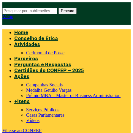
Procura
Menu
Home
Conselho de Ética
Atividades
Cerimonial de Posse
Parceiros
Perguntas e Respostas
Certidões do CONFEP – 2025
Ações
Campanhas Sociais
Medalha Getúlio Vargas
Prêmio MBA – Master of Business Administration
+Itens
Serviços Públicos
Casas Parlamentares
Vídeos
Filie-se ao CONFEP