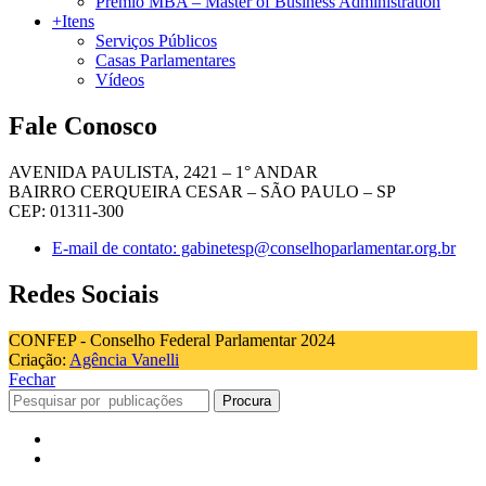
Prêmio MBA – Master of Business Administration
+Itens
Serviços Públicos
Casas Parlamentares
Vídeos
Fale Conosco
AVENIDA PAULISTA, 2421 – 1° ANDAR
BAIRRO CERQUEIRA CESAR – SÃO PAULO – SP
CEP: 01311-300
E-mail de contato: gabinetesp@conselhoparlamentar.org.br
Redes Sociais
CONFEP - Conselho Federal Parlamentar 2024
Criação:
Agência Vanelli
Fechar
Procura