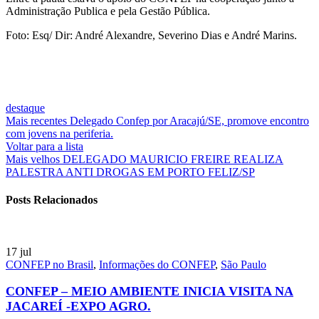
AO
Administração Publica e pela Gestão Pública.
DELEGADO
CONFEP/RJ
Foto: Esq/ Dir: André Alexandre, Severino Dias e André Marins.
ANDRÉ
ALEXANDRE
VISITAM
VASSOURAS/
RJ.
destaque
Mais recentes
Delegado Confep por Aracajú/SE, promove encontro
com jovens na periferia.
Voltar para a lista
Mais velhos
DELEGADO MAURICIO FREIRE REALIZA
PALESTRA ANTI DROGAS EM PORTO FELIZ/SP
Posts Relacionados
17
jul
CONFEP no Brasil
,
Informações do CONFEP
,
São Paulo
CONFEP – MEIO AMBIENTE INICIA VISITA NA
JACAREÍ -EXPO AGRO.