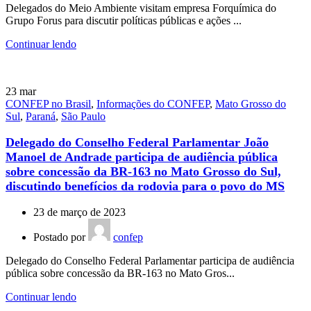
Delegados do Meio Ambiente visitam empresa Forquímica do
Grupo Forus para discutir políticas públicas e ações ...
Continuar lendo
23
mar
CONFEP no Brasil
,
Informações do CONFEP
,
Mato Grosso do
Sul
,
Paraná
,
São Paulo
Delegado do Conselho Federal Parlamentar João
Manoel de Andrade participa de audiência pública
sobre concessão da BR-163 no Mato Grosso do Sul,
discutindo benefícios da rodovia para o povo do MS
23 de março de 2023
Postado por
confep
Delegado do Conselho Federal Parlamentar participa de audiência
pública sobre concessão da BR-163 no Mato Gros...
Continuar lendo