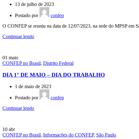
13 de julho de 2023
Postado por
confep
O CONFEP se reuniu na data de 12/07/2023, na sede do MPSP em Sã
Continuar lendo
01
maio
CONFEP no Brasil
,
Distrito Federal
DIA 1° DE MAIO – DIA DO TRABALHO
1 de maio de 2023
Postado por
confep
Continuar lendo
10
abr
CONFEP no Brasil
,
Informações do CONFEP
,
São Paulo