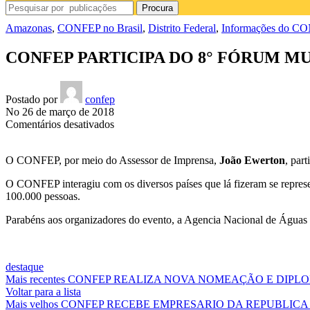
Procura
Amazonas
,
CONFEP no Brasil
,
Distrito Federal
,
Informações do C
CONFEP PARTICIPA DO 8° FÓRUM M
Postado por
confep
No 26 de março de 2018
em
Comentários desativados
CONFEP
PARTICIPA
O CONFEP, por meio do Assessor de Imprensa,
João Ewerton
, par
DO
8°
O CONFEP interagiu com os diversos países que lá fizeram se repres
FÓRUM
100.000 pessoas.
MUNDIAL
DA
Parabéns aos organizadores do evento, a Agencia Nacional de Águas 
ÁGUA
REALIZADO
EM
BRASÍLIA-
destaque
DF
Mais recentes
CONFEP REALIZA NOVA NOMEAÇÃO E DIPLO
Voltar para a lista
Mais velhos
CONFEP RECEBE EMPRESARIO DA REPUBLICA