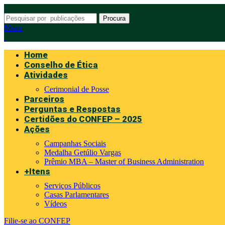
Procura
Menu
Home
Conselho de Ética
Atividades
Cerimonial de Posse
Parceiros
Perguntas e Respostas
Certidões do CONFEP – 2025
Ações
Campanhas Sociais
Medalha Getúlio Vargas
Prêmio MBA – Master of Business Administration
+Itens
Serviços Públicos
Casas Parlamentares
Vídeos
Filie-se ao CONFEP