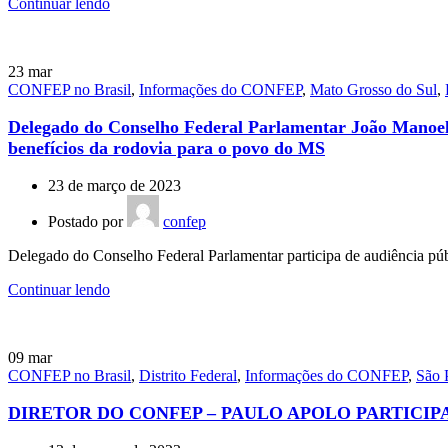
Continuar lendo
23
mar
CONFEP no Brasil
,
Informações do CONFEP
,
Mato Grosso do Sul
,
Delegado do Conselho Federal Parlamentar João Manoel 
benefícios da rodovia para o povo do MS
23 de março de 2023
Postado por
confep
Delegado do Conselho Federal Parlamentar participa de audiência pú
Continuar lendo
09
mar
CONFEP no Brasil
,
Distrito Federal
,
Informações do CONFEP
,
São 
DIRETOR DO CONFEP – PAULO APOLO PARTICIP