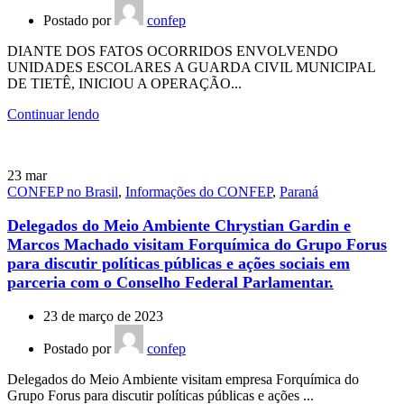
Postado por
confep
DIANTE DOS FATOS OCORRIDOS ENVOLVENDO
UNIDADES ESCOLARES A GUARDA CIVIL MUNICIPAL
DE TIETÊ, INICIOU A OPERAÇÃO...
Continuar lendo
23
mar
CONFEP no Brasil
,
Informações do CONFEP
,
Paraná
Delegados do Meio Ambiente Chrystian Gardin e
Marcos Machado visitam Forquímica do Grupo Forus
para discutir políticas públicas e ações sociais em
parceria com o Conselho Federal Parlamentar.
23 de março de 2023
Postado por
confep
Delegados do Meio Ambiente visitam empresa Forquímica do
Grupo Forus para discutir políticas públicas e ações ...