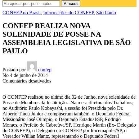
Procura
CONFEP no Brasil
,
Informações do CONFEP
,
São Paulo
CONFEP REALIZA NOVA
SOLENIDADE DE POSSE NA
ASSEMBLEIA LEGISLATIVA DE SÃO
PAULO
Postado por
confep
No 4 de junho de 2014
em
Comentários desativados
CONFEP
REALIZA
O CONFEP realizou no ultimo dia 02 de Junho, nova solenidade de
NOVA
Posse de Membros da Instituição. Na mesa diretora dos Trabalhos,
SOLENIDADE
no Auditório Paulo Kobayashi, a sessão foi Presidida pelo Dr.
DE
Alberto Tineu Junior e compuseram também, o Deputado Federal
POSSE
Missionário José Olimpio, o Deputado Estadual/SP, Rodrigo
NA
Moraes, o Prefeito de Cabreúva/SP, Henrique Martin (Ex- Delegado
ASSEMBLEIA
do CONFEP), o Delegado do CONFEP por Iracemapolis/SP, o
LEGISLATIVA
Vereador Willian Mantz, representando o Deputado Federal
DE