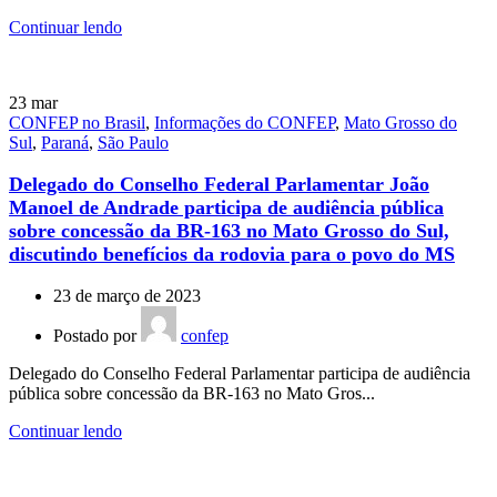
Continuar lendo
23
mar
CONFEP no Brasil
,
Informações do CONFEP
,
Mato Grosso do
Sul
,
Paraná
,
São Paulo
Delegado do Conselho Federal Parlamentar João
Manoel de Andrade participa de audiência pública
sobre concessão da BR-163 no Mato Grosso do Sul,
discutindo benefícios da rodovia para o povo do MS
23 de março de 2023
Postado por
confep
Delegado do Conselho Federal Parlamentar participa de audiência
pública sobre concessão da BR-163 no Mato Gros...
Continuar lendo