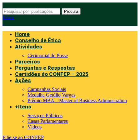
Procura
Menu
Home
Conselho de Ética
Atividades
Cerimonial de Posse
Parceiros
Perguntas e Respostas
Certidões do CONFEP – 2025
Ações
Campanhas Sociais
Medalha Getúlio Vargas
Prêmio MBA – Master of Business Administration
+Itens
Serviços Públicos
Casas Parlamentares
Vídeos
Filie-se ao CONFEP