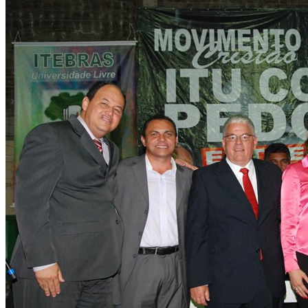
A
PEDOFILIA
DO
DELEGADO
DO
CONFEP/
ITU/SP,
MARCOS
MORAES.