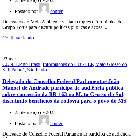
23 de março de 2023
Postado por
confep
Delegados do Meio Ambiente visitam empresa Forquímica do
Grupo Forus para discutir políticas públicas e ações ...
Continuar lendo
23
mar
CONFEP no Brasil
,
Informações do CONFEP
,
Mato Grosso do
Sul
,
Paraná
,
São Paulo
Delegado do Conselho Federal Parlamentar João
Manoel de Andrade participa de audiência pública
sobre concessão da BR-163 no Mato Grosso do Sul,
discutindo benefícios da rodovia para o povo do MS
23 de março de 2023
Postado por
confep
Delegado do Conselho Federal Parlamentar participa de audiência