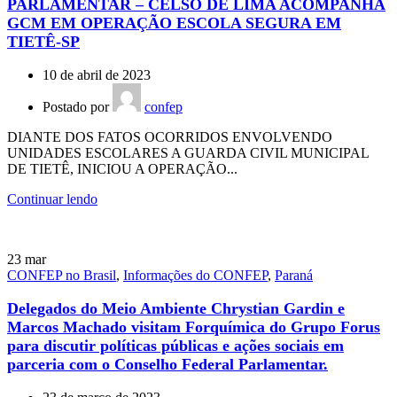
PARLAMENTAR – CELSO DE LIMA ACOMPANHA
GCM EM OPERAÇÃO ESCOLA SEGURA EM
TIETÊ-SP
10 de abril de 2023
Postado por
confep
DIANTE DOS FATOS OCORRIDOS ENVOLVENDO
UNIDADES ESCOLARES A GUARDA CIVIL MUNICIPAL
DE TIETÊ, INICIOU A OPERAÇÃO...
Continuar lendo
23
mar
CONFEP no Brasil
,
Informações do CONFEP
,
Paraná
Delegados do Meio Ambiente Chrystian Gardin e
Marcos Machado visitam Forquímica do Grupo Forus
para discutir políticas públicas e ações sociais em
parceria com o Conselho Federal Parlamentar.