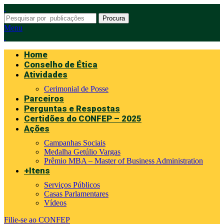
Procura
Menu
Home
Conselho de Ética
Atividades
Cerimonial de Posse
Parceiros
Perguntas e Respostas
Certidões do CONFEP – 2025
Ações
Campanhas Sociais
Medalha Getúlio Vargas
Prêmio MBA – Master of Business Administration
+Itens
Serviços Públicos
Casas Parlamentares
Vídeos
Filie-se ao CONFEP